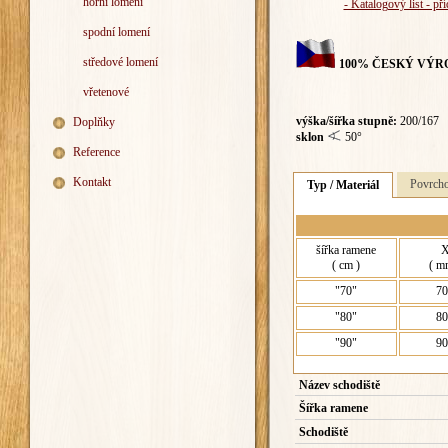
horní lomení
- Katalogový list - př
spodní lomení
středové lomení
100% ČESKÝ VÝR
vřetenové
výška/šířka stupně:
200/167
Doplňky
sklon
50°
Reference
Kontakt
Povrcho
Typ / Materiál
šířka ramene
( cm )
( m
"70"
70
"80"
80
"90"
90
Název schodiště
Šířka ramene
Schodiště