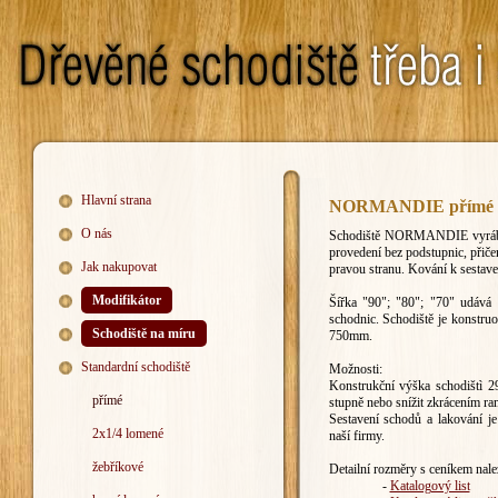
Hlavní strana
NORMANDIE přímé 
O nás
Schodiště NORMANDIE vyrábím
provedení bez podstupnic, přiče
Jak nakupovat
pravou stranu. Kování k sestave
Modifikátor
Šířka "90"; "80"; "70" udává 
schodnic. Schodiště je konstr
Schodiště na míru
750mm.
Standardní schodiště
Možnosti:
Konstrukční výška schodištì 
přímé
stupně nebo snížit zkrácením ram
Sestavení schodů a lakování j
2x1/4 lomené
naší firmy.
žebříkové
Detailní rozměry s ceníkem nale
-
Katalogový list