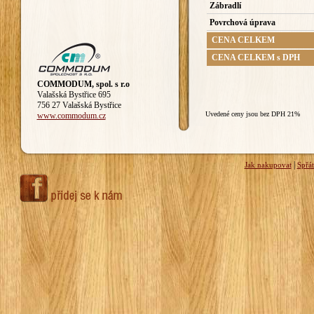
Zábradlí
Povrchová úprava
CENA CELKEM
CENA CELKEM s DPH
COMMODUM, spol. s r.o
Valašská Bystřice 695
756 27 Valašská Bystřice
Uvedené ceny jsou bez DPH 21%
www.commodum.cz
|
Jak nakupovat
Spřá