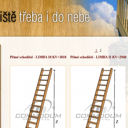
1
2
Přímé schodiště - LIMBA 10 KV=3010
Přímé schodiště - LIMBA 11 KV=2940