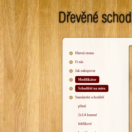
Hlavní strana
O nás
Jak nakupovat
Modifikátor
Schodiště na míru
Standardní schodiště
přímé
2x1/4 lomené
žebříkové