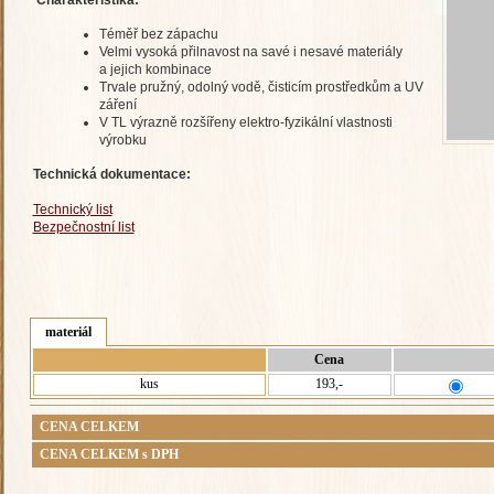
Charakteristika:
Téměř bez zápachu
Velmi vysoká přilnavost na savé i nesavé materiály
a jejich kombinace
Trvale pružný, odolný vodě, čisticím prostředkům a UV
záření
V TL výrazně rozšířeny elektro-fyzikální vlastnosti
výrobku
Technická dokumentace:
Technický list
Bezpečnostní list
materiál
Cena
kus
193,-
CENA CELKEM
CENA CELKEM s DPH