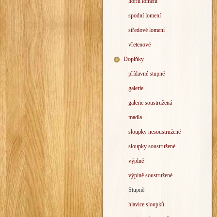
horní lomení
spodní lomení
středové lomení
vřetenové
Doplňky
přídavné stupně
galerie
galerie soustružená
madla
sloupky nesoustružené
sloupky soustružené
výplně
výplně soustružené
Stupně
hlavice sloupků