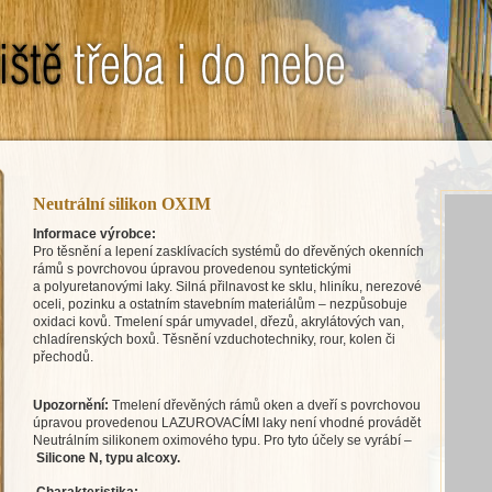
Neutrální silikon OXIM
Informace výrobce:
Pro těsnění a lepení zasklívacích systémů do dřevěných okenních
rámů s povrchovou úpravou provedenou syntetickými
a polyuretanovými laky. Silná přilnavost ke sklu, hliníku, nerezové
oceli, pozinku a ostatním stavebním materiálům – nezpůsobuje
oxidaci kovů. Tmelení spár umyvadel, dřezů, akrylátových van,
chladírenských boxů. Těsnění vzduchotechniky, rour, kolen či
přechodů.
Upozornění:
Tmelení dřevěných rámů oken a dveří s povrchovou
úpravou provedenou LAZUROVACÍMI laky není vhodné provádět
Neutrálním silikonem oximového typu. Pro tyto účely se vyrábí –
Silicone N, typu alcoxy.